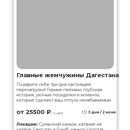
Главные жемчужины Дагестана
Подарите себе три дня настоящей
перезагрузки! Горные пейзажи, глубокая
история, уютные посиделки и моменты,
которые сделают ваш отпуск незабываемым.
от 25500 ₽
3 дня / 2 ночи
/ с чел.
Локации:
Сулакский каньон, катание на
катере, Гамсутль и Гуниб, каньон Цолотль,