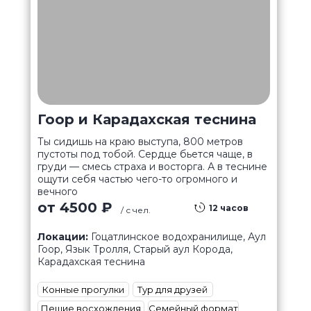
Гоор и Карадахская теснина
Ты сидишь на краю выступа, 800 метров
пустоты под тобой. Сердце бьется чаще, в
груди — смесь страха и восторга. А в теснине
ощути себя частью чего-то огромного и
вечного
от 4500 ₽
12 часов
/ с чел.
Локации:
Гоцатлинское водохранилище, Аул
Гоор, Язык Тролля, Старый аул Корода,
Карадахская теснина
Конные прогулки
Тур для друзей
Пешие восхождения
Семейный формат