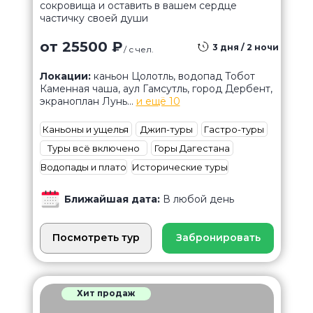
сокровища и оставить в вашем сердце
частичку своей души
от 25500 ₽
3 дня / 2 ночи
/ с чел.
Локации:
каньон Цолотль, водопад Тобот
Каменная чаша, аул Гамсутль, город Дербент,
экраноплан Лунь...
и ещё 10
Каньоны и ущелья
Джип-туры
Гастро-туры
Туры всё включено
Горы Дагестана
Водопады и плато
Исторические туры
Ближайшая дата:
В любой день
Посмотреть тур
Забронировать
Хит продаж