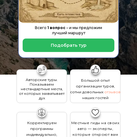
Всего
1 вопрос
– и мы предложим
лучший маршрут
Подобрать тур
Авторские туры.
Большой опыт
Показываем
организации туров,
нестандартные места,
сотни довольных
отзывов
от которых захватывает
наших гостей
дух
Корректируем
Местные гиды на своих
программы
авто — эксперты,
индивидуально,
которые откроют вам