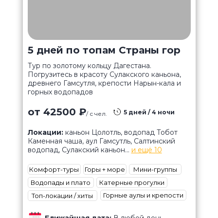
5 дней по топам Страны гор
Тур по золотому кольцу Дагестана.
Погрузитесь в красоту Сулакского каньона,
древнего Гамсутля, крепости Нарын-кала и
горных водопадов
от 42500 ₽
5 дней / 4 ночи
/ с чел.
Локации:
каньон Цолотль, водопад Тобот
Каменная чаша, аул Гамсутль, Салтинский
водопад, Сулакский каньон...
и ещё 10
Комфорт-туры
Горы + море
Мини-группы
Водопады и плато
Катерные прогулки
Горные аулы и крепости
Топ-локации / хиты
Ближайшая дата:
В любой день