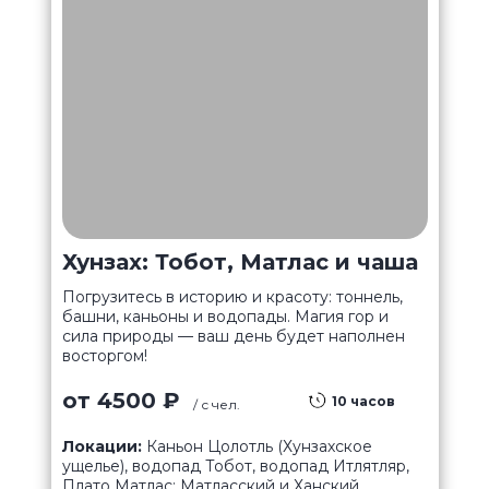
Хунзах: Тобот, Матлас и чаша
Погрузитесь в историю и красоту: тоннель,
башни, каньоны и водопады. Магия гор и
сила природы — ваш день будет наполнен
восторгом!
от 4500 ₽
10 часов
/ с чел.
Локации:
Каньон Цолотль (Хунзахское
ущелье), водопад Тобот, водопад Итлятляр,
Плато Матлас: Матласский и Ханский