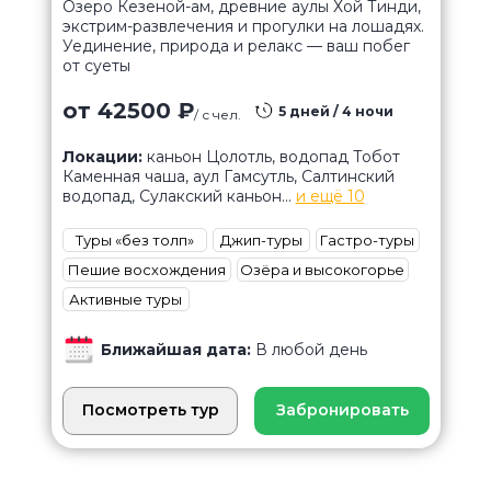
Озеро Кезеной-ам, древние аулы Хой Тинди,
экстрим-развлечения и прогулки на лошадях.
Уединение, природа и релакс — ваш побег
от суеты
от 42500 ₽
5 дней / 4 ночи
/ с чел.
Локации:
каньон Цолотль, водопад Тобот
Каменная чаша, аул Гамсутль, Салтинский
водопад, Сулакский каньон...
и ещё 10
Туры «без толп»
Джип-туры
Гастро-туры
Пешие восхождения
Озёра и высокогорье
Активные туры
Ближайшая дата:
В любой день
Посмотреть тур
Забронировать