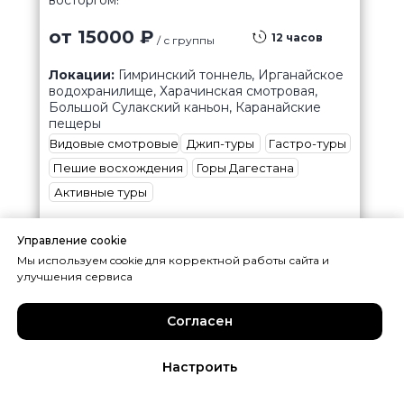
от 15000 ₽
12 часов
/ с группы
Локации:
Гимринский тоннель, Ирганайское
водохранилище, Харачинская смотровая,
Большой Сулакский каньон, Каранайские
пещеры
Видовые смотровые
Джип-туры
Гастро-туры
Пешие восхождения
Горы Дагестана
Активные туры
Ближайшая дата:
В любой день
Управление cookie
Управление cookie
Мы используем cookie для корректной работы сайта и
Мы используем cookie для корректной работы сайта и
улучшения сервиса
улучшения сервиса
Посмотреть тур
Забронировать
Согласен
Согласен
Настроить
Настроить
Написать в WhatsApp