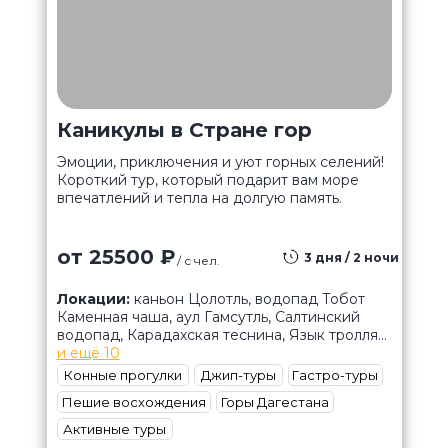
Каникулы в Стране гор
Эмоции, приключения и уют горных селений!
Короткий тур, который подарит вам море
впечатлений и тепла на долгую память.
от 25500 ₽
3 дня / 2 ночи
/ с чел.
Локации:
каньон Цолотль, водопад Тобот
Каменная чаша, аул Гамсутль, Салтинский
водопад, Карадахская теснина, Язык тролля...
и ещё 10
Конные прогулки
Джип-туры
Гастро-туры
Пешие восхождения
Горы Дагестана
Активные туры