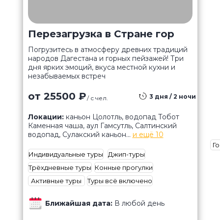
Перезагрузка в Стране гор
Погрузитесь в атмосферу древних традиций
народов Дагестана и горных пейзажей! Три
дня ярких эмоций, вкуса местной кухни и
незабываемых встреч
от 25500 ₽
3 дня / 2 ночи
/ с чел.
Локации:
каньон Цолотль, водопад Тобот
Каменная чаша, аул Гамсутль, Салтинский
водопад, Сулакский каньон...
и ещё 10
Го
Индивидуальные туры
Джип-туры
Трёхдневные туры
Конные прогулки
Активные туры
Туры всё включено
Ближайшая дата:
В любой день