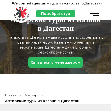
Welcomedagestan
– туры и экскурсии по Дагестану
Подобрать тур
Авторские туры из Казани
в Дагестан
Татарстан и Дагестан – два мусульманских региона с
разным характером. Казань – утончённая и
европейская. Дагестан – дикий, горный,
бескомпромиссный
Связаться с менеджером
Главная
»
Все туры
»
Авторские туры из Казани в Дагестан