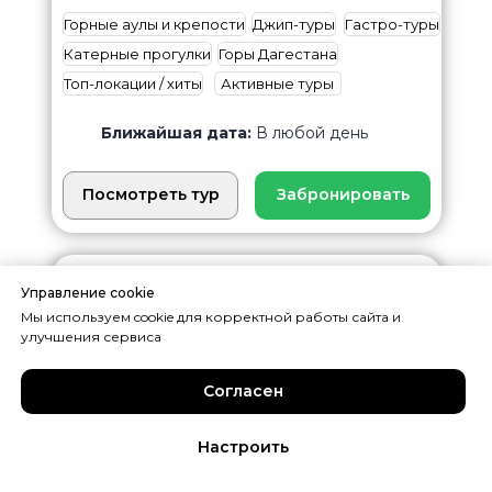
Горные аулы и крепости
Джип-туры
Гастро-туры
Катерные прогулки
Горы Дагестана
Топ-локации / хиты
Активные туры
Ближайшая дата:
В любой день
Посмотреть тур
Забронировать
Хит продаж
Управление cookie
Управление cookie
Мы используем cookie для корректной работы сайта и
Мы используем cookie для корректной работы сайта и
улучшения сервиса
улучшения сервиса
Согласен
Согласен
Настроить
Настроить
Написать в WhatsApp