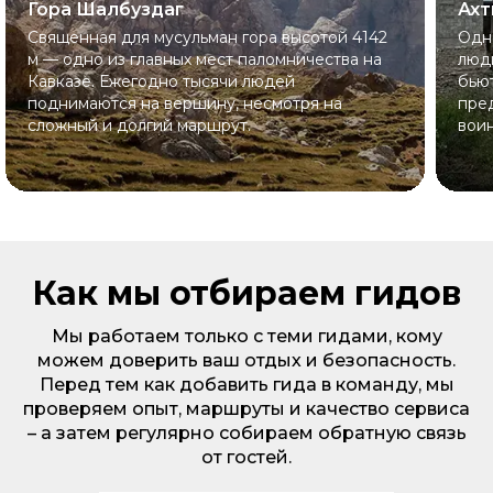
Гора Шалбуздаг
Ах
Священная для мусульман гора высотой 4142
Одн
м — одно из главных мест паломничества на
люди
Кавказе. Ежегодно тысячи людей
бьют
поднимаются на вершину, несмотря на
пре
сложный и долгий маршрут.
воин
Как мы отбираем гидов
Мы работаем только с теми гидами, кому
можем доверить ваш отдых и безопасность.
Перед тем как добавить гида в команду, мы
проверяем опыт, маршруты и качество сервиса
– а затем регулярно собираем обратную связь
от гостей.