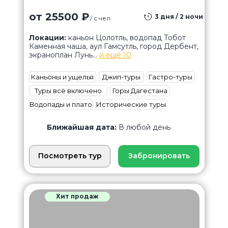
от 25500 ₽
3 дня / 2 ночи
/ с чел.
Локации:
каньон Цолотль, водопад Тобот
Каменная чаша, аул Гамсутль, город Дербент,
экраноплан Лунь...
и ещё 10
Каньоны и ущелья
Джип-туры
Гастро-туры
Туры всё включено
Горы Дагестана
Водопады и плато
Исторические туры
Ближайшая дата:
В любой день
Посмотреть тур
Забронировать
Хит продаж