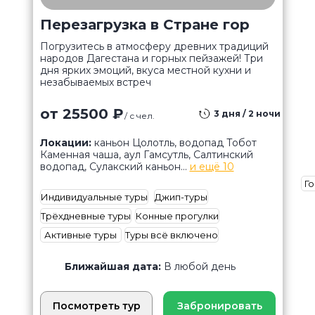
Перезагрузка в Стране гор
Погрузитесь в атмосферу древних традиций
народов Дагестана и горных пейзажей! Три
дня ярких эмоций, вкуса местной кухни и
незабываемых встреч
от 25500 ₽
3 дня / 2 ночи
/ с чел.
Локации:
каньон Цолотль, водопад Тобот
Каменная чаша, аул Гамсутль, Салтинский
водопад, Сулакский каньон...
и ещё 10
Го
Индивидуальные туры
Джип-туры
Трёхдневные туры
Конные прогулки
Активные туры
Туры всё включено
Ближайшая дата:
В любой день
Посмотреть тур
Забронировать