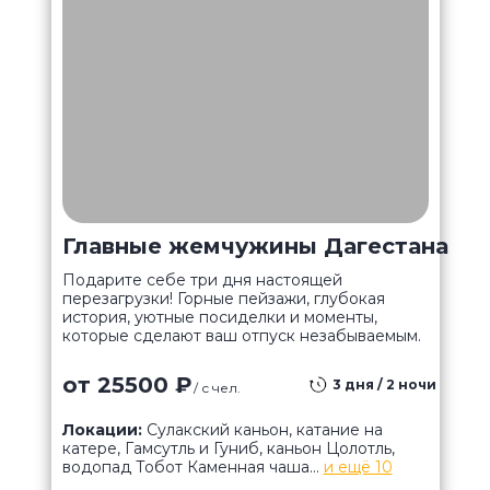
Главные жемчужины Дагестана
Подарите себе три дня настоящей
перезагрузки! Горные пейзажи, глубокая
история, уютные посиделки и моменты,
которые сделают ваш отпуск незабываемым.
от 25500 ₽
3 дня / 2 ночи
/ с чел.
Локации:
Сулакский каньон, катание на
катере, Гамсутль и Гуниб, каньон Цолотль,
водопад Тобот Каменная чаша...
и ещё 10