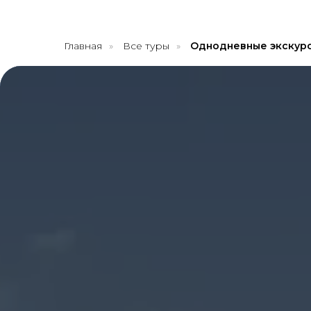
Главная
»
Все туры
»
Однодневные экскур