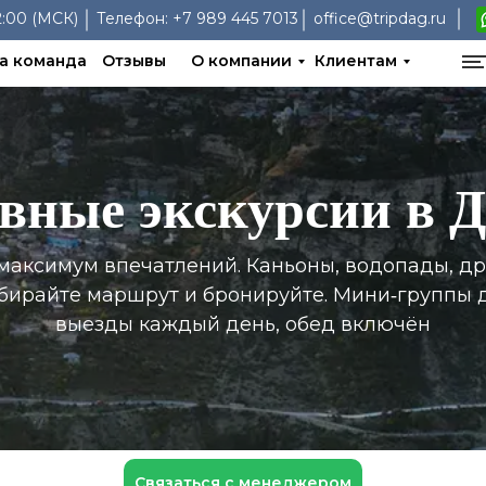
:00 (МСК)
Телефон:
+7 989 445 7013
office@tripdag.ru
а команда
Отзывы
О компании
Клиентам
вные экскурсии в Д
максимум впечатлений. Каньоны, водопады, д
бирайте маршрут и бронируйте. Мини‑группы д
выезды каждый день, обед включён
Связаться с менеджером