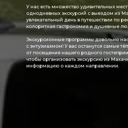
У нас есть множество удивительных мест,
однодневных экскурсий с выездом из Ма
увлекательный день в путешествии по ре
колоритная гастрономия и душевные лю
Экскурсионные программы довольно на
с энтузиазмом! У вас останутся самые т
от посещения нашего родного гостеприи
чтобы организовать экскурсию из Махач
информацию о каждом направлении.