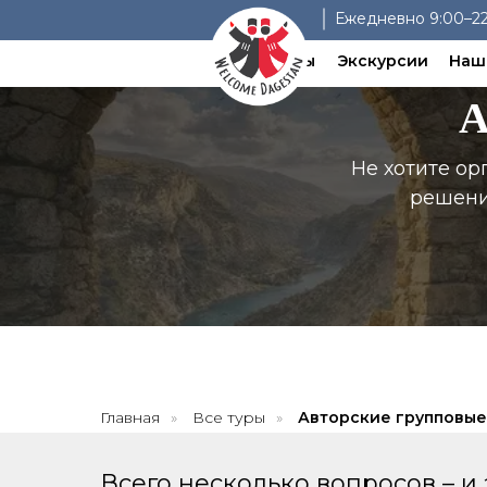
Ежедневно 9:00–22
Туры
Экскурсии
Наш
А
Не хотите о
решени
Главная
»
Все туры
»
Авторские групповые
Всего несколько вопросов – и 