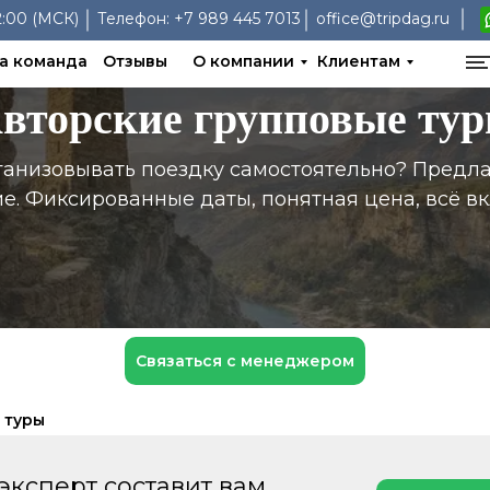
:00 (МСК)
Телефон:
+7 989 445 7013
office@tripdag.ru
а команда
Отзывы
О компании
Клиентам
вторские групповые ту
рганизовывать поездку самостоятельно? Предла
е. Фиксированные даты, понятная цена, всё в
Связаться с менеджером
 туры
эксперт составит вам